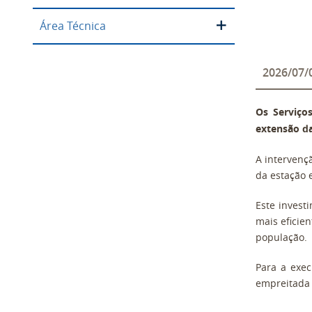
Área Técnica
2026
/
07
/
Os Serviço
extensão da
A intervenç
da estação 
Este invest
mais eficie
população.
Para a exec
empreitada 