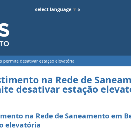
select language
▼
 permite desativar estação elevatória
stimento na Rede de Saneam
ite desativar estação elevat
imento na Rede de Saneamento em Bes
o elevatória