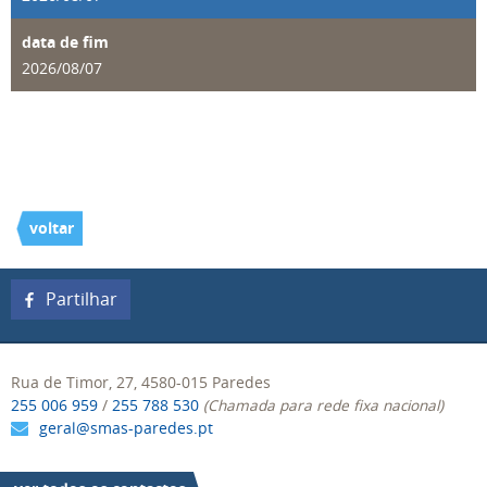
2026
/
08
/
07
voltar
Partilhar
Rua de Timor, 27, 4580-015 Paredes
255 006 959
/
255 788 530
(Chamada para rede fixa nacional)
geral@smas-paredes.pt