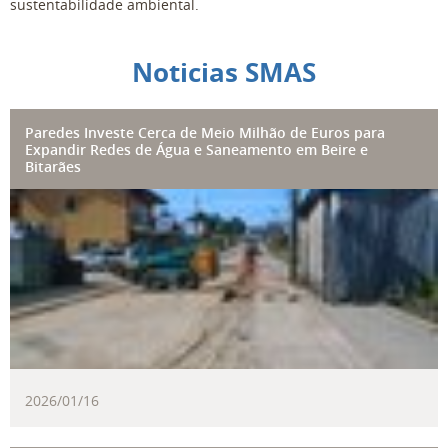
sustentabilidade ambiental.
Noticias SMAS
Paredes Investe Cerca de Meio Milhão 
Paredes Investe Cerca de Meio Milhão de Euros para
Expandir Redes de Água e Saneamento em Beire e
Bitarães
2026
/
01
/
16