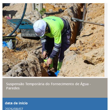
Suspensão Temporária do Fornecimento
Suspensão Temporária do Fornecimento de Água -
Paredes
2026
/
08
/
07