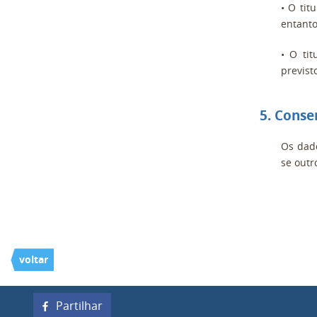
• O tit
entanto
• O ti
previst
5. Conse
Os dado
se outr
voltar
Partilhar