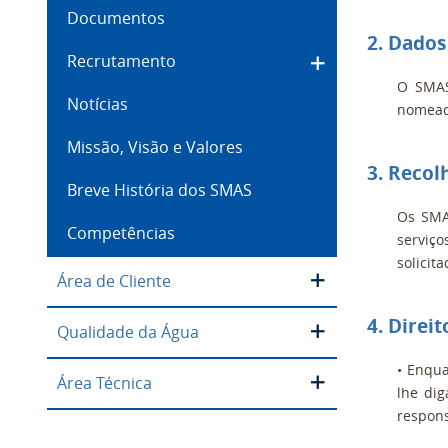
Documentos
2. Dados
Recrutamento
O SMAS
Notícias
nomeada
Missão, Visão e Valores
3. Recol
Breve História dos SMAS
Os SMA
Competências
serviço
solicita
Área de Cliente
4. Direi
Qualidade da Água
• Enqua
Área Técnica
lhe dig
respons